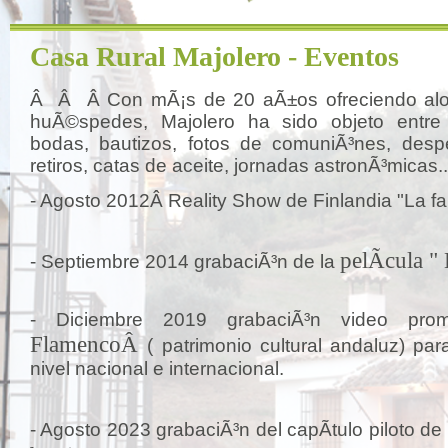
Casa Rural Majolero - Eventos
Â Â Â Con mÃ¡s de 20 aÃ±os ofreciendo alo
huÃ©spedes, Majolero ha sido objeto entre
bodas, bautizos, fotos de comuniÃ³nes, despe
retiros, catas de aceite, jornadas astronÃ³micas
- Agosto 2012Â
Reality Show de Finlandia "La f
pelÃ­cula "
- Septiembre 2014 grabaciÃ³n de la
- Diciembre 2019 grabaciÃ³n video prom
FlamencoÂ
( patrimonio cultural andaluz) par
nivel nacional e internacional.
- Agosto 2023 grabaciÃ³n del capÃ­tulo piloto de 