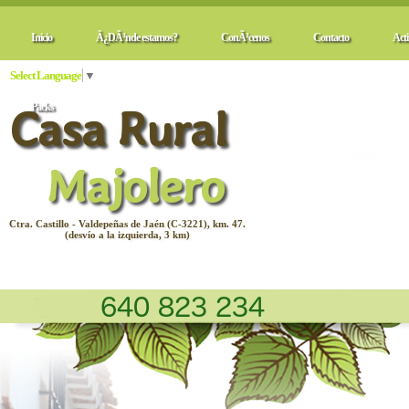
Inicio
Â¿DÃ³nde estamos?
ConÃ³cenos
Contacto
Acti
Select Language
▼
Casa Rural
Packs
Majolero
Ctra. Castillo - Valdepeñas de Jaén (C-3221), km. 47.
(desvío a la izquierda, 3 km)